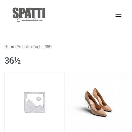
Home
›
Prodotto Taglia
›
36½
36½