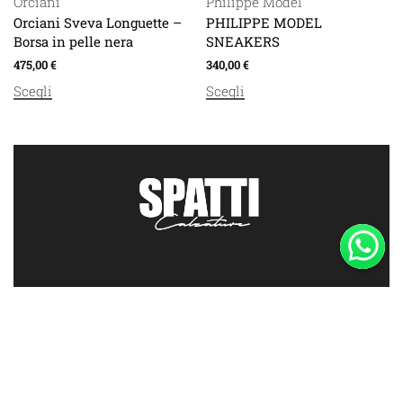
Orciani
Philippe Model
Orciani Sveva Longuette –
PHILIPPE MODEL
Borsa in pelle nera
SNEAKERS
475,00
€
340,00
€
Scegli
Scegli
RIMANI AGGIORNATO
Iscriviti alla nostra newsletter per nuovi prodotti, tendenze e offerte