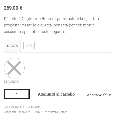
269,00
€
Décolleté Guglielmo Rotta in pelle, colore beige. Una
proposta versatile e curata, pensata per cerimonie,
occasioni speciali e look eleganti.
36½
TAGLIA
ESAURITO
Aggiungi al carrello
Add to wishlist
AFRA-NAPPA-LTAUPE
Categorie:
Décolleté
,
DONNA
,
Primavera Estate