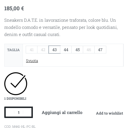
185,00
€
Sneakers D.A.T.E. in lavorazione traforata, colore blu. Un
modello comodo e versatile, pensato per look quotidiani,
denim e outfit casual curati.
41
42
43
44
45
46
47
TAGLIA
Svuota
1 DISPONIBILI
Aggiungi al carrello
Add to wishlist
M441-HL-PC-BL