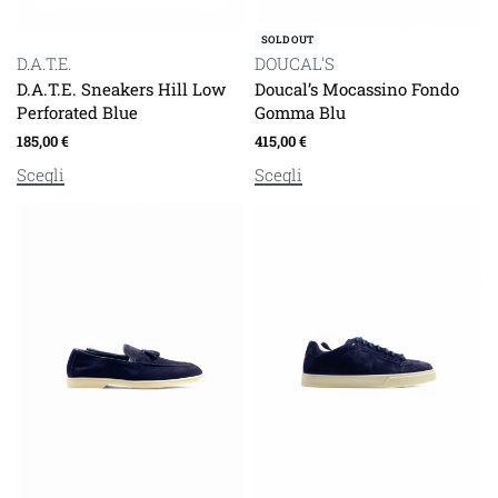
SOLD OUT
D.A.T.E.
DOUCAL'S
D.A.T.E. Sneakers Hill Low
Doucal’s Mocassino Fondo
Perforated Blue
Gomma Blu
185,00
€
415,00
€
Scegli
Scegli