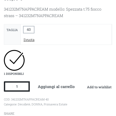
341232M7NAPPACREAM modello: Spezzata t.75 fiocco
strass – 341232M7NAPPACREAM
40
TAGLIA
Svuota
1 DISPONIBILI
Aggiungi al carrello
Add to wishlist
341232M7NAPPACREAM-40
Categorie:
Décolleté
,
DONNA
,
Primavera Estate
SHARE