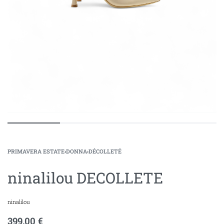
PRIMAVERA ESTATE
›
DONNA
›
DÉCOLLETÉ
ninalilou DECOLLETE
ninalilou
399,00
€