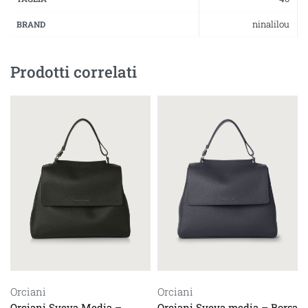
ninalilou
BRAND
Prodotti correlati
Orciani
Orciani
Orciani Sveva Media –
Orciani Sveva media – Borsa