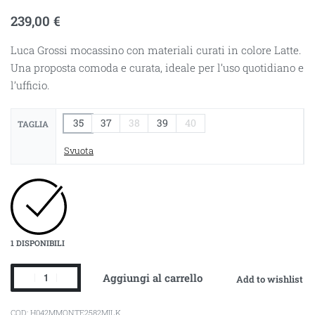
239,00
€
Luca Grossi mocassino con materiali curati in colore Latte.
Una proposta comoda e curata, ideale per l’uso quotidiano e
l’ufficio.
35
37
38
39
40
TAGLIA
Svuota
1 DISPONIBILI
Aggiungi al carrello
Add to wishlist
H042MMONTE2582MILK