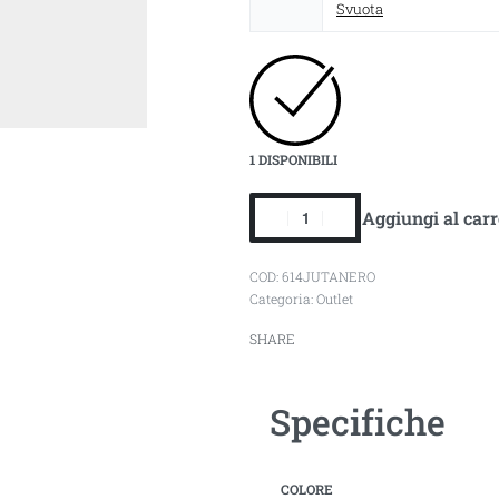
Svuota
1 DISPONIBILI
Aggiungi al carr
614JUTANERO
Categoria:
Outlet
SHARE
Specifiche
COLORE