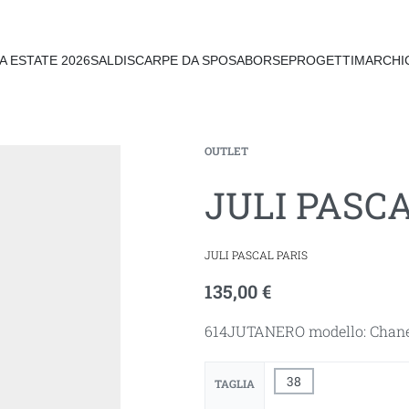
A ESTATE 2026
SALDI
SCARPE DA SPOSA
BORSE
PROGETTI
MARCHI
OUTLET
JULI PASC
JULI PASCAL PARIS
135,00
€
614JUTANERO modello: Chane
38
TAGLIA