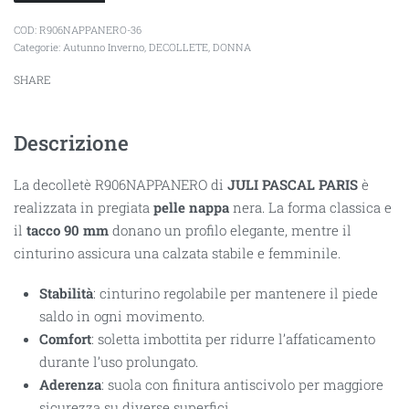
R906NAPPANERO-36
Categorie:
Autunno Inverno
,
DECOLLETE
,
DONNA
SHARE
Descrizione
La decolletè R906NAPPANERO di
JULI PASCAL PARIS
è
realizzata in pregiata
pelle nappa
nera. La forma classica e
il
tacco 90 mm
donano un profilo elegante, mentre il
cinturino assicura una calzata stabile e femminile.
Stabilità
: cinturino regolabile per mantenere il piede
saldo in ogni movimento.
Comfort
: soletta imbottita per ridurre l’affaticamento
durante l’uso prolungato.
Aderenza
: suola con finitura antiscivolo per maggiore
sicurezza su diverse superfici.