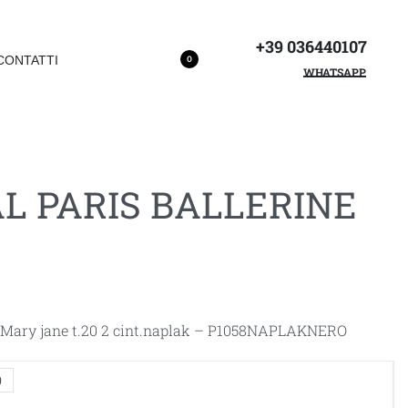
+39 036440107
CONTATTI
0
WHATSAPP
AL PARIS BALLERINE
ary jane t.20 2 cint.naplak – P1058NAPLAKNERO
0