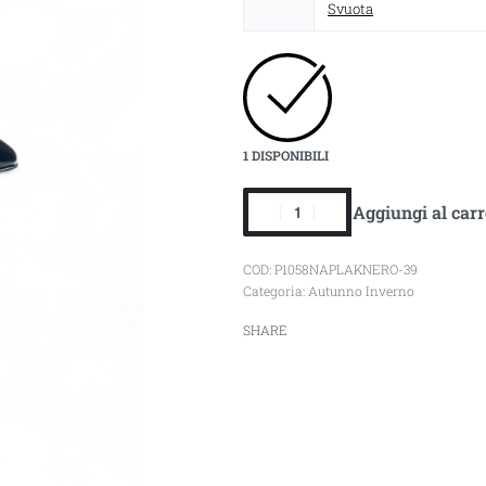
Svuota
1 DISPONIBILI
Aggiungi al carr
P1058NAPLAKNERO-39
Categoria:
Autunno Inverno
SHARE