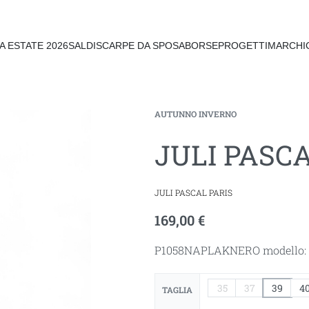
A ESTATE 2026
SALDI
SCARPE DA SPOSA
BORSE
PROGETTI
MARCHI
AUTUNNO INVERNO
JULI PASC
JULI PASCAL PARIS
169,00
€
P1058NAPLAKNERO modello: M
35
37
39
4
TAGLIA