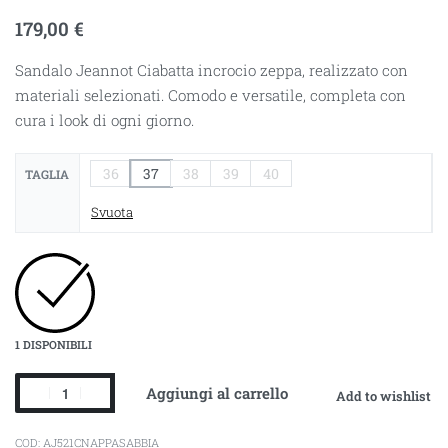
179,00
€
Sandalo Jeannot Ciabatta incrocio zeppa, realizzato con
materiali selezionati. Comodo e versatile, completa con
cura i look di ogni giorno.
36
37
38
39
40
TAGLIA
Svuota
1 DISPONIBILI
Aggiungi al carrello
Add to wishlist
AJ521CNAPPASABBIA