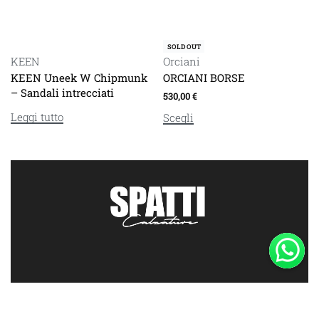
SOLD OUT
Orciani
KEEN
ORCIANI BORSE
KEEN Uneek W Chipmunk
– Sandali intrecciati
530,00
€
Leggi tutto
Scegli