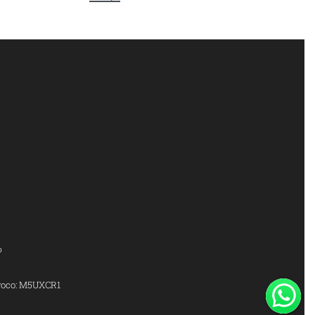
o
voco: M5UXCR1