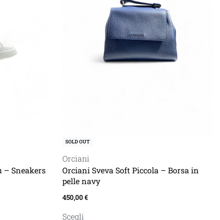
SOLD OUT
Orciani
Orciani Sveva Soft Piccola – Borsa in
u – Sneakers
pelle navy
450,00
€
Scegli