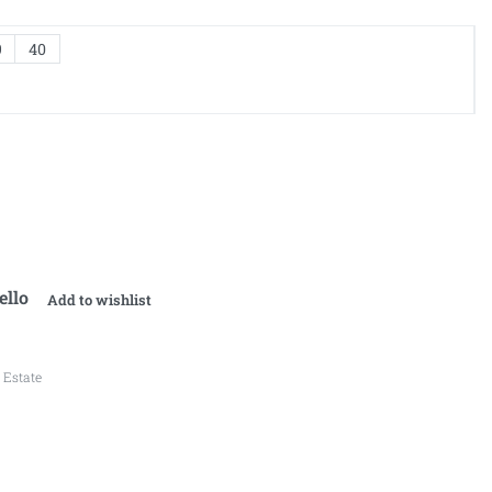
9
40
ello
Add to wishlist
 Estate