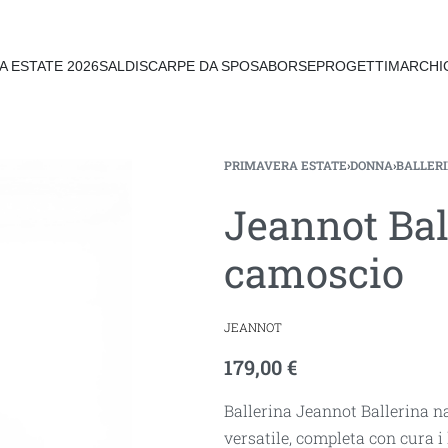
A ESTATE 2026
SALDI
SCARPE DA SPOSA
BORSE
PROGETTI
MARCHI
PRIMAVERA ESTATE
›
DONNA
›
BALLER
Jeannot Bal
camoscio
JEANNOT
179,00
€
Ballerina Jeannot Ballerina n
versatile, completa con cura i 