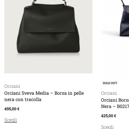
SOLD OUT
Orciani
Orciani Sveva Media – Borsa in pelle
Orciani
nera con tracolla
Orciani Bors
Nera – B021
495,00
€
425,00
€
Scegli
Scegli