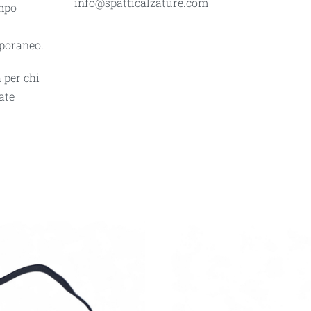
info@spatticalzature.com
empo
poraneo.
 per chi
ate