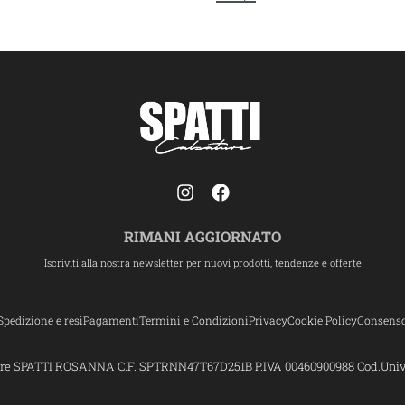
RIMANI AGGIORNATO
Iscriviti alla nostra newsletter per nuovi prodotti, tendenze e offerte
Spedizione e resi
Pagamenti
Termini e Condizioni
Privacy
Cookie Policy
Consens
ture SPATTI ROSANNA C.F. SPTRNN47T67D251B P.IVA 00460900988 Cod.Uni