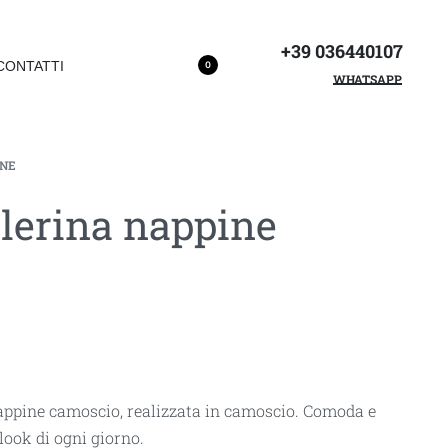
+39 036440107
CONTATTI
0
WHATSAPP
INE
lerina nappine
appine camoscio, realizzata in camoscio. Comoda e
look di ogni giorno.