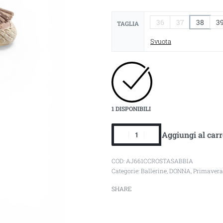
36
37
38
3
TAGLIA
Svuota
1 DISPONIBILI
Aggiungi al carr
AJ661CCROSTASABBIA
Categorie:
Ballerine
,
DONNA
,
Primavera
SHARE