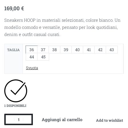
169,00
€
Sneakers HOOP in materiali selezionati, colore bianco. Un
modello comodo e versatile, pensato per look quotidiani,
denim e outfit casual curati.
36
37
38
39
40
41
42
43
TAGLIA
44
45
Svuota
1 DISPONIBILI
Aggiungi al carrello
Add to wishlist