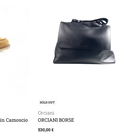
SOLD OUT
Orciani
 in Camoscio
ORCIANI BORSE
530,00
€