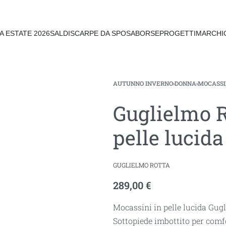
A ESTATE 2026
SALDI
SCARPE DA SPOSA
BORSE
PROGETTI
MARCHI
AUTUNNO INVERNO
›
DONNA
›
MOCASSI
Guglielmo R
pelle luci
GUGLIELMO ROTTA
289,00
€
Mocassini in pelle lucida Gugl
Sottopiede imbottito per comfo