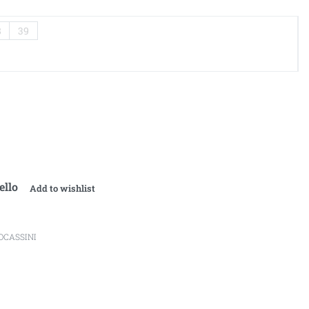
8
39
ello
Add to wishlist
OCASSINI