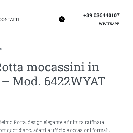
+39 036440107
CONTATTI
0
WHATSAPP
NI
otta mocassini in
da – Mod. 6422WYAT
ielmo Rotta, design elegante e finitura raffinata.
rt quotidiano, adatti a ufficio e occasioni formali.