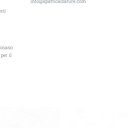
info@spatticalzature.com
sti
binano
per il