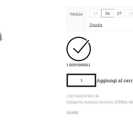
35
36
37
3
TAGLIA
Svuota
1 DISPONIBILI
Aggiungi al carr
6422WYAT-36
Categorie:
Autunno Inverno
,
DONNA
,
M
SHARE