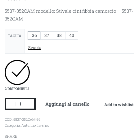
5537-352CAM modello: Stivale cint.fibbia camoscio – 5537-
352CAM
36
37
38
40
TAGLIA
Svuota
2 DISPONIBILI
Aggiungi al carrello
Add to wishlist
5537-352CAM-36
Categoria:
Autunno Inverno
SHARE