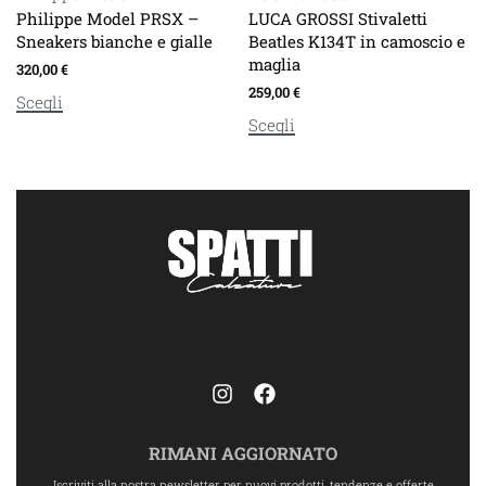
Philippe Model PRSX –
LUCA GROSSI Stivaletti
Sneakers bianche e gialle
Beatles K134T in camoscio e
maglia
320,00
€
259,00
€
Scegli
Scegli
RIMANI AGGIORNATO
Iscriviti alla nostra newsletter per nuovi prodotti, tendenze e offerte