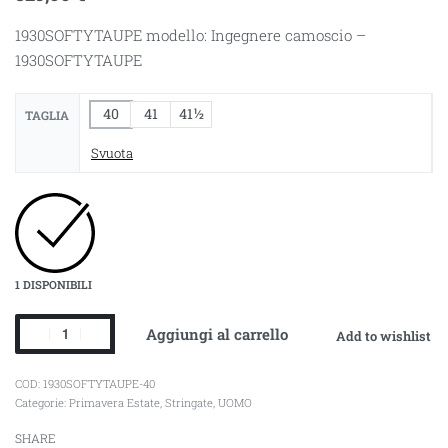
1930SOFTYTAUPE modello: Ingegnere camoscio –
1930SOFTYTAUPE
40
41
41½
TAGLIA
Svuota
1 DISPONIBILI
Aggiungi al carrello
Add to wishlist
1930SOFTYTAUPE-40
Categorie:
Primavera Estate
,
Stringate
,
UOMO
SHARE